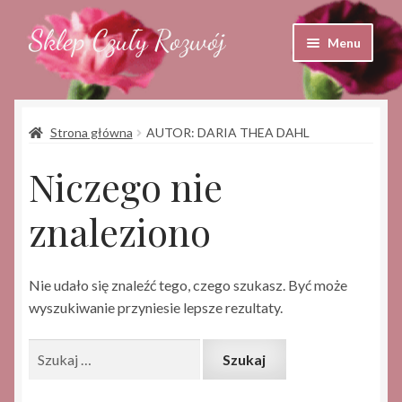
Sklep Czuły Rozwój
Przejdź
Przejdź
Menu
do
do
nawigacji
treści
Sklep
Strona główna
AUTOR: DARIA THEA DAHL
Koszyk
Niczego nie
Moje konto
znaleziono
Nie udało się znaleźć tego, czego szukasz. Być może
wyszukiwanie przyniesie lepsze rezultaty.
Szukaj: