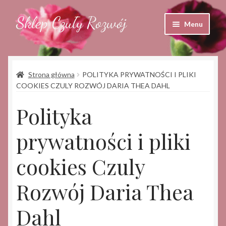
Sklep Czuły Rozwój
Przejdź
Przejdź
Menu
do
do
nawigacji
treści
Sklep
Strona główna
POLITYKA PRYWATNOŚCI I PLIKI
Koszyk
COOKIES CZULY ROZWÓJ DARIA THEA DAHL
Moje konto
Polityka
prywatności i pliki
cookies Czuly
Rozwój Daria Thea
Dahl