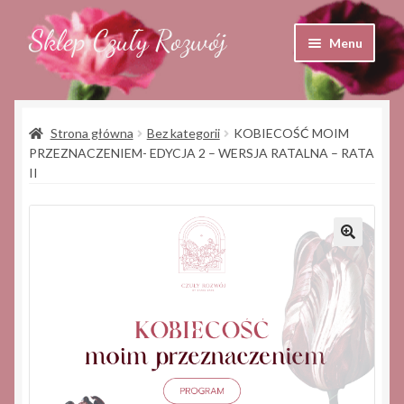
Sklep Czuły Rozwój
Przejdź
Przejdź
Menu
do
do
nawigacji
treści
Sklep
Strona główna
Bez kategorii
KOBIECOŚĆ MOIM
Koszyk
PRZEZNACZENIEM- EDYCJA 2 – WERSJA RATALNA – RATA
II
Moje konto