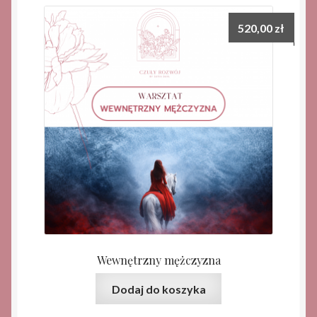
-
rata
520,00
zł
II
Wewnętrzny mężczyzna
Dodaj do koszyka