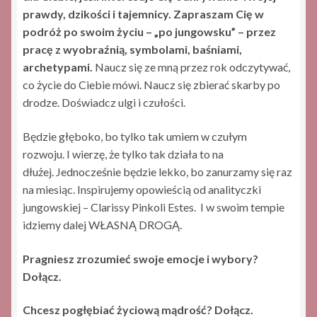
prawdy,
dzikości i tajemnicy.
Z
apraszam Cię w
podróż po swoim życiu – „po jungowsku”
– przez
pracę z wyobraźnią, symbolami, baśniami,
archetypami.
Naucz się ze mną przez rok odczytywać,
co życie do Ciebie mówi. Naucz się zbierać skarby po
drodze. Doświadcz ulgi i czułości.
Będzie głęboko, bo tylko tak umiem w czułym
rozwoju. I wierzę, że tylko tak działa to na
dłużej. Jednocześnie będzie lekko, bo zanurzamy się raz
na miesiąc. Inspirujemy opowieścią od analityczki
jungowskiej – Clarissy Pinkoli Estes. I w swoim tempie
idziemy dalej WŁASNĄ DROGĄ.
Pragniesz zrozumieć swoje emocje i wybory?
Dołącz.
Chcesz pogłębiać życiową mądrość? Dołącz.