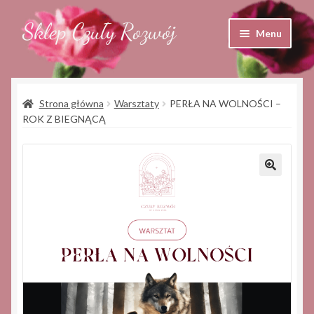
Sklep Czuły Rozwój
Przejdź
Przejdź
Menu
do
do
nawigacji
treści
Sklep
Strona główna
Warsztaty
PERŁA NA WOLNOŚCI –
Koszyk
ROK Z BIEGNĄCĄ
Moje konto