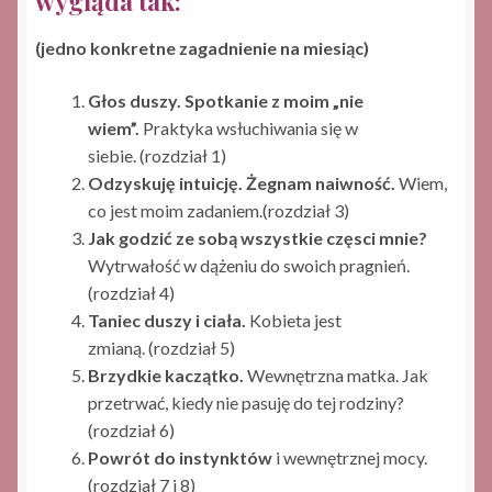
wygląda tak:
(jedno konkretne zagadnienie na miesiąc)
Głos duszy. Spotkanie z moim „nie
wiem”.
Praktyka wsłuchiwania się w
siebie. (rozdział 1)
Odzyskuję intuicję. Żegnam naiwność.
Wiem,
co jest moim zadaniem.(rozdział 3)
Jak godzić ze sobą wszystkie częsci mnie?
Wytrwałość w dążeniu do swoich pragnień.
(rozdział 4)
Taniec duszy i ciała.
Kobieta jest
zmianą. (rozdział 5)
Brzydkie kaczątko.
Wewnętrzna matka. Jak
przetrwać, kiedy nie pasuję do tej rodziny?
(rozdział 6)
Powrót do instynktów
i wewnętrznej mocy.
(rozdział 7 i 8)