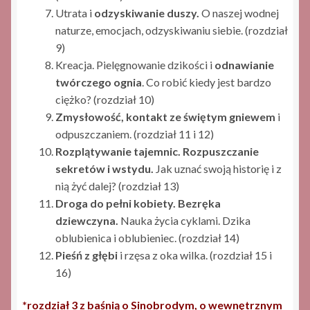
Utrata i
odzyskiwanie duszy.
O naszej wodnej
naturze, emocjach, odzyskiwaniu siebie. (rozdział
9)
Kreacja. Pielęgnowanie dzikości i
odnawianie
twórczego ognia
. Co robić kiedy jest bardzo
ciężko? (rozdział 10)
Zmysłowość, kontakt ze świętym gniewem
i
odpuszczaniem. (rozdział 11 i 12)
Rozplątywanie tajemnic. Rozpuszczanie
sekretów i wstydu.
Jak uznać swoją historię i z
nią żyć dalej? (rozdział 13)
Droga do pełni kobiety. Bezręka
dziewczyna.
Nauka życia cyklami. Dzika
oblubienica i oblubieniec. (rozdział 14)
Pieśń z głębi
i rzęsa z oka wilka. (rozdział 15 i
16)
*rozdział 3 z baśnią o Sinobrodym, o wewnętrznym