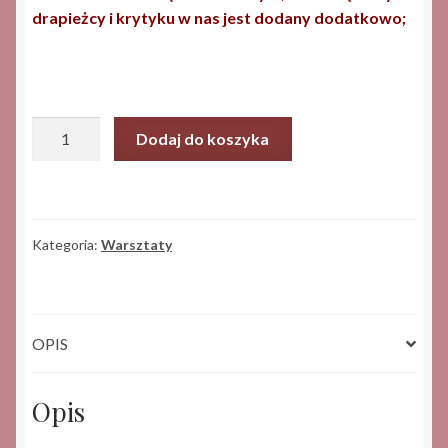
drapieżcy i krytyku w nas jest dodany dodatkowo;
ilość
Dodaj do koszyka
Perła
na
wolności
-
Kategoria:
Warsztaty
rok
z
Biegnącą
OPIS
Opis