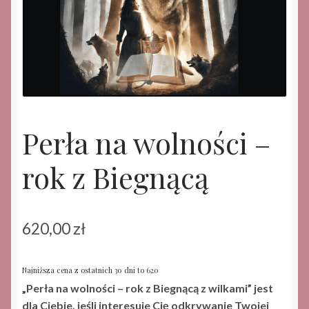
Perła na wolności –
rok z Biegnącą
620,00
zł
Najniższa cena z ostatnich 30 dni to 620
„Perła na wolności – rok z Biegnącą z wilkami” jest
dla Ciebie,
jeśli interesuje Cię odkrywanie Twojej