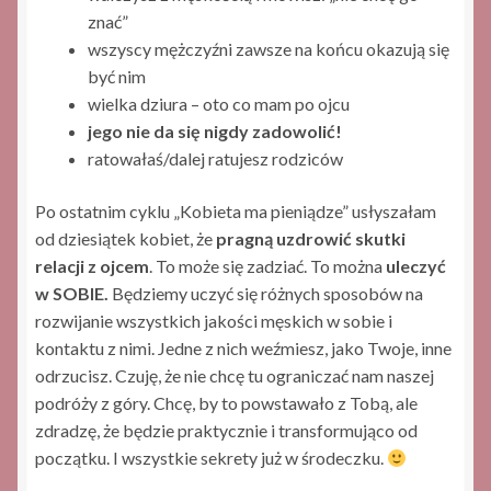
znać”
wszyscy mężczyźni zawsze na końcu okazują się
być nim
wielka dziura – oto co mam po ojcu
jego nie da się nigdy zadowolić!
ratowałaś/dalej ratujesz rodziców
Po ostatnim cyklu „Kobieta ma pieniądze” usłyszałam
od dziesiątek kobiet, że
pragną uzdrowić skutki
relacji z ojcem
. To może się zadziać. To można
uleczyć
w SOBIE.
Będziemy uczyć się różnych sposobów na
rozwijanie wszystkich jakości męskich w sobie i
kontaktu z nimi. Jedne z nich weźmiesz, jako Twoje, inne
odrzucisz. Czuję, że nie chcę tu ograniczać nam naszej
podróży z góry. Chcę, by to powstawało z Tobą, ale
zdradzę, że będzie praktycznie i transformująco od
początku. I wszystkie sekrety już w środeczku.