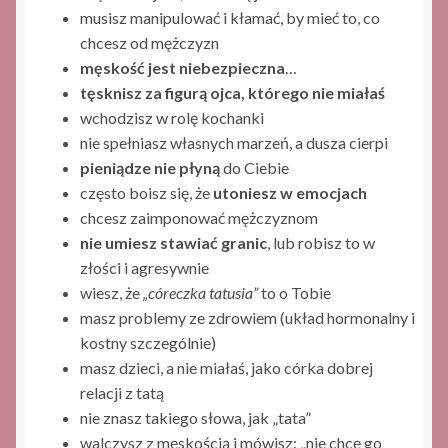
musisz manipulować i kłamać, by mieć to, co
chcesz od mężczyzn
męskość jest niebezpieczna
…
tęsknisz za figurą ojca, którego nie miałaś
wchodzisz w rolę kochanki
nie spełniasz własnych marzeń, a dusza cierpi
pieniądze nie płyną
do Ciebie
często boisz się, że
utoniesz w emocjach
chcesz zaimponować mężczyznom
nie umiesz stawiać granic
, lub robisz to w
złości i agresywnie
wiesz, że
„córeczka tatusia”
to o Tobie
masz problemy ze zdrowiem (układ hormonalny i
kostny szczególnie)
masz dzieci, a nie miałaś, jako córka dobrej
relacji z tatą
nie znasz takiego słowa, jak „tata”
walczysz z męskością i mówisz: „nie chcę go