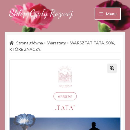
Sklep Czuły Rozwój
Przejdź
Przejdź
Menu
do
do
nawigacji
treści
Sklep
Strona główna
Warsztaty
WARSZTAT TATA. 50%,
Koszyk
KTÓRE ZNACZY.
Moje konto