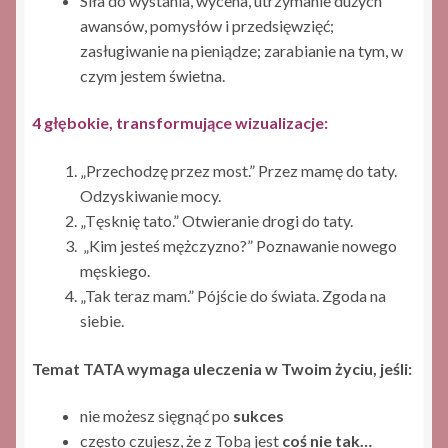
Siła do wystania, wycena, utrzymanie dużych
awansów, pomysłów i przedsięwzięć;
zasługiwanie na pieniądze; zarabianie na tym, w
czym jestem świetna.
4 głębokie, transformujące wizualizacje:
„Przechodzę przez most.” Przez mamę do taty.
Odzyskiwanie mocy.
„Tęsknię tato.” Otwieranie drogi do taty.
„Kim jesteś mężczyzno?” Poznawanie nowego
męskiego.
„Tak teraz mam.” Pójście do świata. Zgoda na
siebie.
Temat TATA wymaga uleczenia w Twoim życiu, jeśli:
nie możesz sięgnąć po
sukces
często czujesz, że z Tobą jest
coś nie tak…