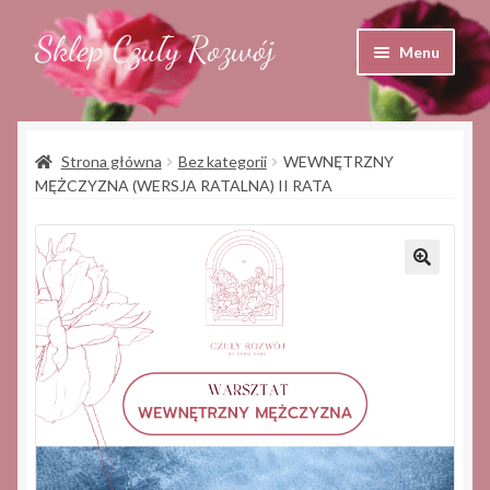
Sklep Czuły Rozwój
Przejdź
Przejdź
Menu
do
do
nawigacji
treści
Sklep
Strona główna
Bez kategorii
WEWNĘTRZNY
Koszyk
MĘŻCZYZNA (WERSJA RATALNA) II RATA
Moje konto