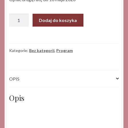
ilość
Dodaj do koszyka
Wewnętrzny
mężczyzna
(wersja
ratalna)
Kategorie:
Bez kategorii
,
Program
II
rata
OPIS
Opis