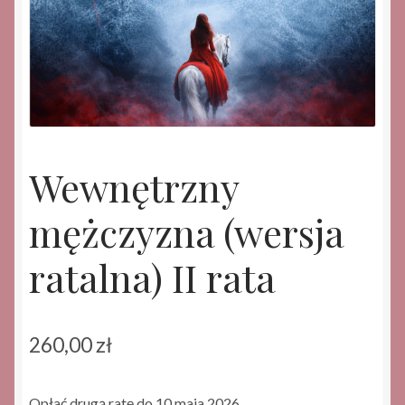
Wewnętrzny
mężczyzna (wersja
ratalna) II rata
260,00
zł
Opłać drugą ratę do 10 maja 2026