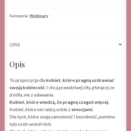
-
kobiecość
Kategoria:
Webinary
i
męskość
-
webinar
OPIS
Opis
To propozycja dla
kobiet, które pragną uzdrawiać
swoją kobiecość
.
I chcą prawdziwej siły, płynącej ze
źródła, nie z udawania.
Kobiet, które wiedzą, że pragną czegoś więcej.
Kobiet, które nie radzą sobie z
emocjami
.
Dla tych, które znają samotność i bezsilność, pomimo
tylu osób wokół nich.