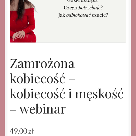
Zamrożona
kobiecość –
kobiecość i męskość
– webinar
49,00
zł