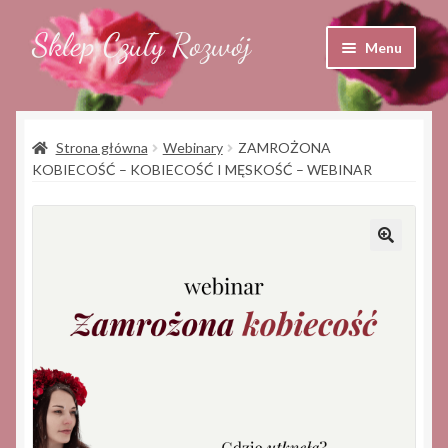
Sklep Czuły Rozwój
Przejdź
Przejdź
Menu
do
do
nawigacji
treści
Sklep
Strona główna
Webinary
ZAMROŻONA
Koszyk
KOBIECOŚĆ – KOBIECOŚĆ I MĘSKOŚĆ – WEBINAR
Moje konto