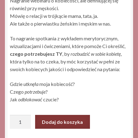
Nagranie webinaru o kobiecości, ale definiującej się
również przy męskości.
Mówię o relacji w trójkącie mama, tata, ja.
Ale także o pierwiastku żeńskim i męskim w nas.
To nagranie spotkania z wykładem merytorycznym,
wizualizacjami i ćwiczeniami, które pomoże Ci określić,
czego potrzebujesz TY
, by
rozbudzić w sobie kobietę
,
która tylko na to czeka, by móc korzystać w pełni ze
swoich kobiecych jakości i odpowiedzieć na pytania:
Gdzie
utknęła
moja kobiecość?
Czego
potrzebuje
?
Jak
odblokować
czucie?
ilość
Dodaj do koszyka
Zamrożona
kobiecość