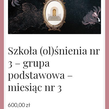
Szkoła (ol)śnienia nr
3 – grupa
podstawowa –
miesiąc nr 3
600,00
zł