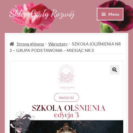
Sklep Czuły Rozwój
Przejdź
Przejdź
Menu
do
do
nawigacji
treści
Sklep
Strona główna
Warsztaty
SZKOŁA (OL)ŚNIENIA NR
Koszyk
3 – GRUPA PODSTAWOWA – MIESIĄC NR 3
Moje konto