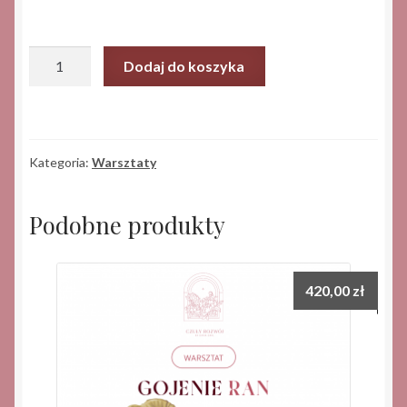
ilość
Dodaj do koszyka
Szkoła
(ol)śnienia
nr
3
Kategoria:
Warsztaty
-
grupa
podstawowa
Podobne produkty
-
miesiąc
nr
420,00
zł
3